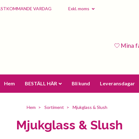
 NÄSTKOMMANDE VARDAG
Exkl. moms
Mina f
Hem
BESTÄLL HÄR
Bli kund
Leveransdagar
Hem
Sortiment
Mjukglass & Slush
Mjukglass & Slush