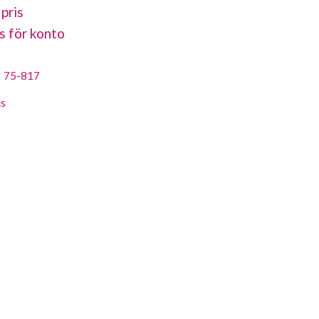
 pris
s för konto
:
75-817
cs